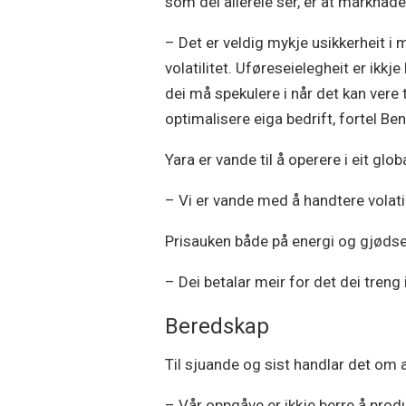
som dei allereie ser, er at marknaden
– Det er veldig mykje usikkerheit i
volatilitet. Uføreseielegheit er ikkj
dei må spekulere i når det kan vere t
optimalisere eiga bedrift, fortel B
Yara er vande til å operere i eit glo
– Vi er vande med å handtere volatil
Prisauken både på energi og gjødsel
– Dei betalar meir for det dei treng
Beredskap
Til sjuande og sist handlar det om a
– Vår oppgåve er ikkje berre å produ