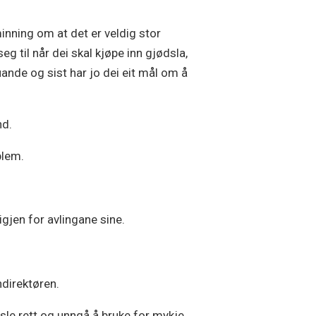
inning om at det er veldig stor
eg til når dei skal kjøpe inn gjødsla,
juande og sist har jo dei eit mål om å
nd.
blem.
gjen for avlingane sine.
ndirektøren.
dsle rett og unngå å bruke for mykje.