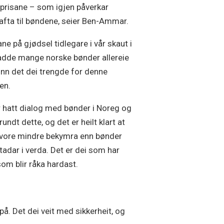
prisane – som igjen påverkar
afta til bøndene, seier Ben-Ammar.
ane på gjødsel tidlegare i vår skaut i
adde mange norske bønder allereie
inn det dei trengde for denne
en.
r hatt dialog med bønder i Noreg og
undt dette, og det er heilt klart at
 vore mindre bekymra enn bønder
tadar i verda. Det er dei som har
som blir råka hardast.
å. Det dei veit med sikkerheit, og