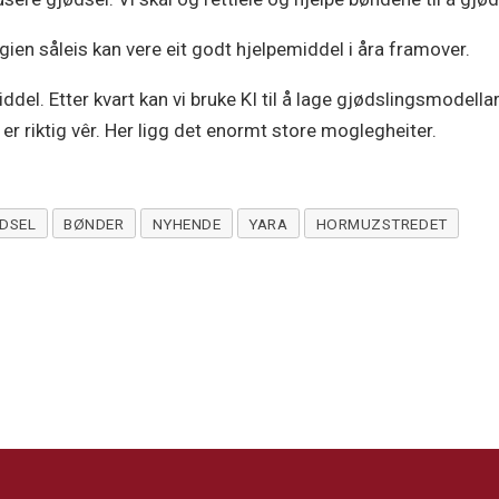
ien såleis kan vere eit godt hjelpemiddel i åra framover.
iddel. Etter kvart kan vi bruke KI til å lage gjødslingsmodella
et er riktig vêr. Her ligg det enormt store moglegheiter.
DSEL
BØNDER
NYHENDE
YARA
HORMUZSTREDET