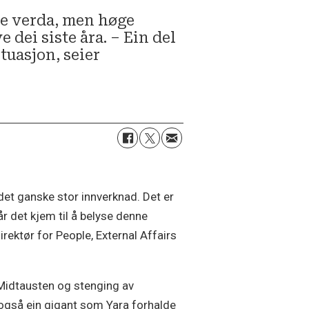
le verda, men høge
dei siste åra. – Ein del
tuasjon, seier
det ganske stor innverknad. Det er
år det kjem til å belyse denne
rektør for People, External Affairs
i Midtausten og stenging av
også ein gigant som Yara forhalde