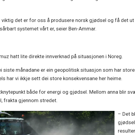
viktig det er for oss å produsere norsk gjødsel og få det ut 
 sårbart systemet vårt er, seier Ben-Ammar.
uz hatt lite direkte innverknad på situasjonen i Noreg.
dei siste månadane er ein geopolitisk situasjon som har st
s har vi ikkje sett dei store konsekvensane her heime.
rtknytepunkt både for energi og gjødsel. Mellom anna blir s
l, frakta gjennom stredet.
– Det bl
gjødse
resulter