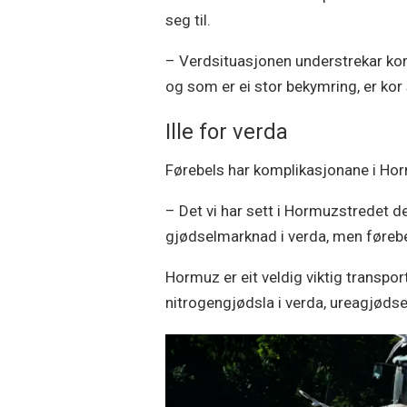
seg til.
– Verdsituasjonen understrekar kor 
og som er ei stor bekymring, er kor
Ille for verda
Førebels har komplikasjonane i Horm
– Det vi har sett i Hormuzstredet 
gjødselmarknad i verda, men førebel
Hormuz er eit veldig viktig transpo
nitrogengjødsla i verda, ureagjødse