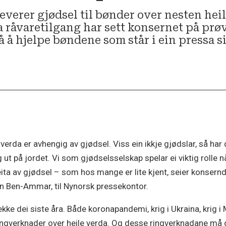
everer gjødsel til bønder over nesten hei
råvaretilgang har sett konsernet på prøve 
 å hjelpe bøndene som står i ein pressa si
erda er avhengig av gjødsel. Viss ein ikkje gjødslar, så har 
g ut på jordet. Vi som gjødselsselskap spelar ei viktig rolle n
ita av gjødsel – som hos mange er lite kjent, seier konserndi
en Ben-Ammar, til Nynorsk pressekontor.
kke dei siste åra. Både koronapandemi, krig i Ukraina, krig 
ngverknader over heile verda. Og desse ringverknadane må 