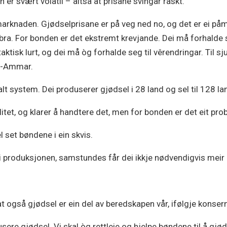
 er svært volatil – altså at prisane svingar raskt.
 marknaden. Gjødselprisane er på veg ned no, og det er ei påm
e bra. For bonden er det ekstremt krevjande. Dei må forhalde s
aktisk lurt, og dei må òg forhalde seg til vêrendringar. Til s
en-Ammar.
balt system. Dei produserer gjødsel i 28 land og sel til 128 la
itet, og klarer å handtere det, men for bonden er det eit pro
 set bøndene i ein skvis.
 i produksjonen, samstundes får dei ikkje nødvendigvis meir i
t også gjødsel er ein del av beredskapen vår, ifølgje konser
sere gjødsel. Vi skal òg rettleie og hjelpe bøndene til å gjø