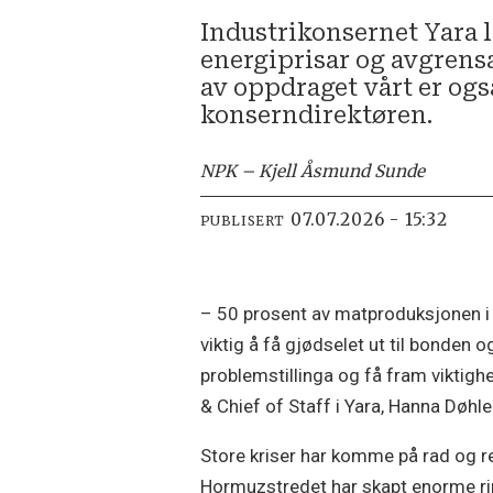
Industrikonsernet Yara l
energiprisar og avgrensa 
av oppdraget vårt er også
konserndirektøren.
NPK – Kjell Åsmund Sunde
07.07.2026 - 15:32
PUBLISERT
– 50 prosent av matproduksjonen i v
viktig å få gjødselet ut til bonden o
problemstillinga og få fram viktighe
& Chief of Staff i Yara, Hanna Døhl
Store kriser har komme på rad og re
Hormuzstredet har skapt enorme ri