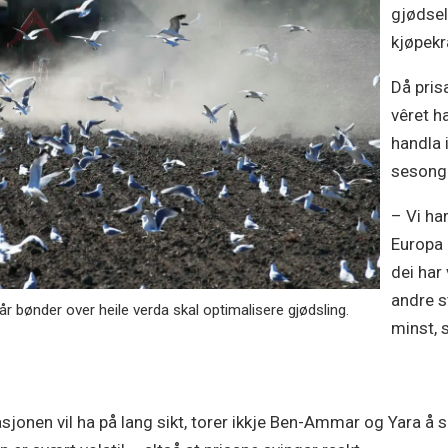
gjødsel
kjøpekr
Då pris
vêret h
handla 
sesong
– Vi ha
Europa r
dei har
andre s
år bønder over heile verda skal optimalisere gjødsling.
minst, 
jonen vil ha på lang sikt, torer ikkje Ben-Ammar og Yara å sp