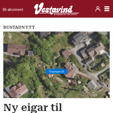
Bli abonnent
BUSTADNYTT
Ny eigar til