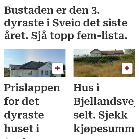
Bustaden er den 3.
dyraste i Sveio det siste
året. Sjå topp fem-lista.
Prislappen
Hus i
for det
Bjellandsve
dyraste
selt. Sjekk
huset i
kjøpesumme