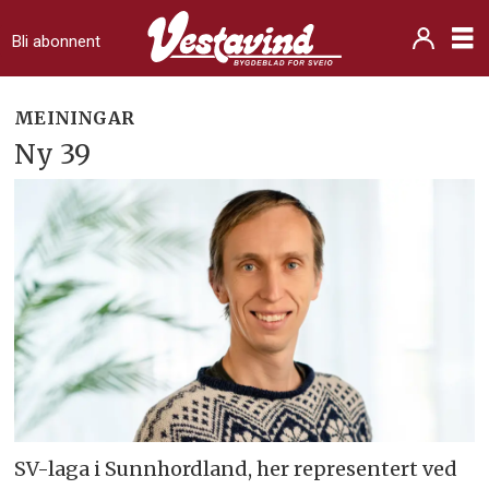
Bli abonnent
MEININGAR
Ny 39
SV-laga i Sunnhordland, her representert ved