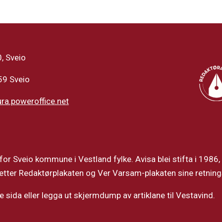
, Sveio
59 Sveio
a.poweroffice.net
for Sveio kommune i Vestland fylke. Avisa blei stifta i 1986
 etter Redaktørplakaten og Ver Varsam-plakaten sine retnings
nne sida eller legga ut skjermdump av artiklane til Vestavind.