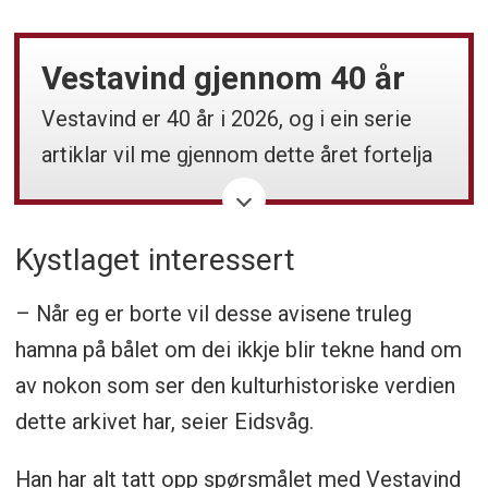
Vestavind gjennom 40 år
Vestavind er 40 år i 2026, og i ein serie
artiklar vil me gjennom dette året fortelja
avisa si historie og presentera ein del av
dei personane som i ulike roller og til
Kystlaget interessert
ulike tider har vore med på å prega
utviklinga.
– Når eg er borte vil desse avisene truleg
hamna på bålet om dei ikkje blir tekne hand om
Klikk på taggen VESTAVIND 40 ÅR nedst i
av nokon som ser den kulturhistoriske verdien
saka, så får du opp alle sakene så langt
dette arkivet har, seier Eidsvåg.
om historien til Vestavind.
Han har alt tatt opp spørsmålet med Vestavind