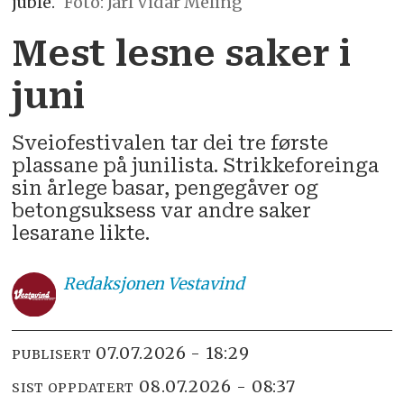
juble.
Jarl Vidar Meling
Mest lesne saker i
juni
Sveiofestivalen tar dei tre første
plassane på junilista. Strikkeforeinga
sin årlege basar, pengegåver og
betongsuksess var andre saker
lesarane likte.
Redaksjonen
Vestavind
07.07.2026 - 18:29
PUBLISERT
08.07.2026 - 08:37
SIST OPPDATERT